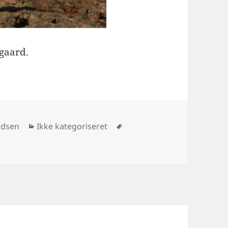
gaard.
Kategorier
Tags
adsen
Ikke kategoriseret