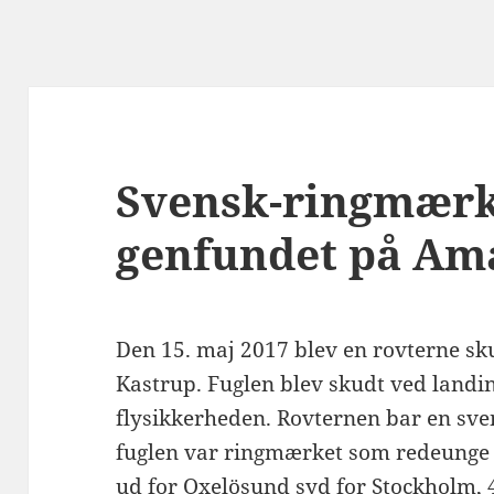
Svensk-ringmærk
genfundet på Am
Den 15. maj 2017 blev en rovterne s
Kastrup. Fuglen blev skudt ved landi
flysikkerheden. Rovternen bar en svens
fuglen var ringmærket som redeunge 2
ud for Oxelösund syd for Stockholm, 