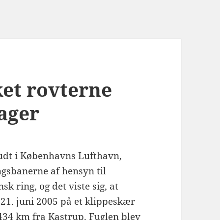
et rovterne
ager
kudt i Københavns Lufthavn,
ngsbanerne af hensyn til
k ring, og det viste sig, at
1. juni 2005 på et klippeskær
434 km fra Kastrup. Fuglen blev