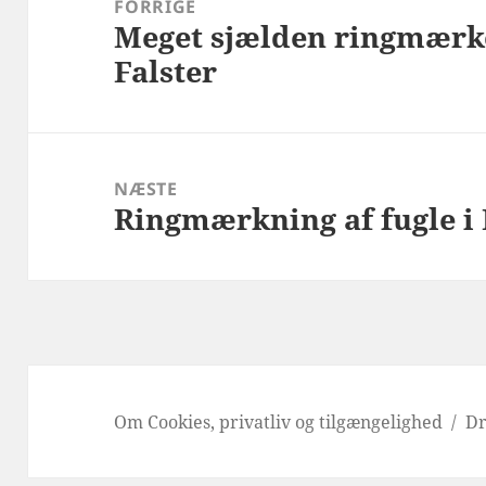
FORRIGE
Meget sjælden ringmærke
Forrige
Falster
indlæg:
NÆSTE
Ringmærkning af fugle i
Næste
indlæg:
Om Cookies, privatliv og tilgængelighed
Dr