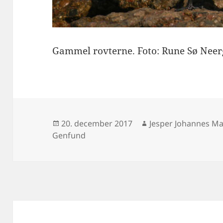
Gammel rovterne. Foto: Rune Sø Neer
Udgivet
Forfatter
20. december 2017
Jesper Johannes M
i
Genfund
Indlægsnavigation