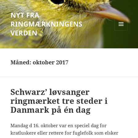
NYT FRA
RINGMÆRKNINGENS
VERDEN
MENU
OG
WIDGETS
Måned:
oktober 2017
Schwarz’ løvsanger
ringmærket tre steder i
Danmark på én dag
Mandag d 16. oktober var en speciel dag for
kratluskere eller rettere for fuglefolk som elsker