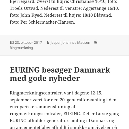
Bjerregaard. Øverst til højre: Christiansø 16/10, foto:
Troels Ortvad. Nederest til venstre: Aggertange 16/10,
foto: John Kyed. Nederest til højre: 18/10 Blåvand,
foto: Per Schiermacker-Hansen.
Udgivet
Forfatter
Kategorier
23. oktober 2017
Jesper Johannes Madsen
i
Ringmærkning
EURING besøger Danmark
med gode nyheder
Ringmærkningscentralen var i dagene 12-15.
september vært for den 20. generalforsamling i den
europæiske sammenslutning af
ringmærkningscentraler, EURING. Det er første gang
EURING afholder generalforsamling i Danmark og
arrangementet blev afholdt i smukke omgivelser på