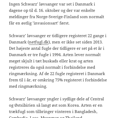
Ingen Schwarz’ løvsanger var set i Danmark i
dagene op til d. 16. oktober og der var enkelte
meldinger fra Norge-Sverige-Finland som normalt
får en østlig ’invasionsart’ først.
Schwarz’ løvsanger er tidligere registeret 22 gange i
Danmark (
netfugl.dk
), men er ikke set siden 2013.
Det højeste antal fugle der tidligere er set på et år i
Danmark er tre fugle i 1994. Arten lever normalt
meget skjult i tæt buskads eller krat og arten
registreres da også normalt i forbindelse med
ringmærkning. Af de 22 fugle registeret i Danmark
frem til i år, er omkring 75% registeret i forbindelse
med ringmærkning.
Schwarz’ løvsanger yngler i sydlige dele af Central
og Østsibirien så langt øst som Korea. Arten er en
trækfugl som tilbringer vinteren i Bangladesh,
Cambodja, Laos, Myanmar og Thailand.