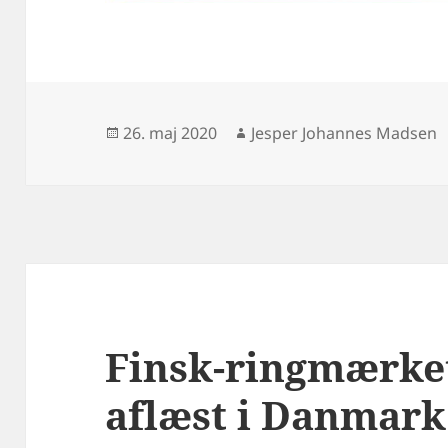
Udgivet
Forfatter
26. maj 2020
Jesper Johannes Madsen
i
Finsk-ringmærke
aflæst i Danmark 