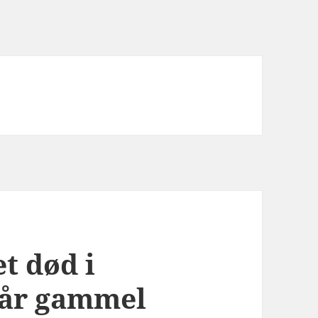
t død i
 år gammel