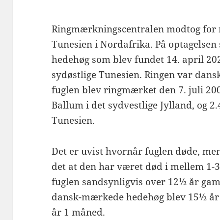
Ringmærkningscentralen modtog for ny
Tunesien i Nordafrika. På optagelsen
hedehøg som blev fundet 14. april 20
sydøstlige Tunesien. Ringen var dansk 
fuglen blev ringmærket den 7. juli 2
Ballum i det sydvestlige Jylland, og 2
Tunesien.
Det er uvist hvornår fuglen døde, me
det at den har været død i mellem 1
fuglen sandsynligvis over 12½ år gam
dansk-mærkede hedehøg blev 15½ år o
år 1 måned.