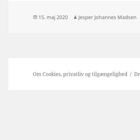
Udgivet
Forfatter
15. maj 2020
Jesper Johannes Madsen
i
Om Cookies, privatliv og tilgængelighed
Dr