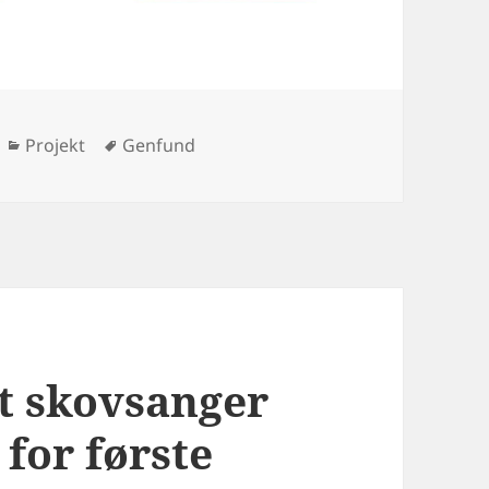
Kategorier
Tags
Projekt
Genfund
t skovsanger
for første