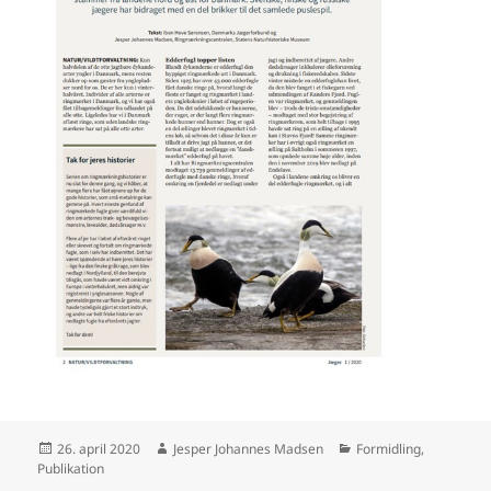
Udgivet
Forfatter
Kategorier
26. april 2020
Jesper Johannes Madsen
Formidling
,
i
Publikation