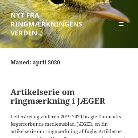
NYT FRA
RINGMÆRKNINGENS
VERDEN
MENU
OG
WIDGETS
Måned:
april 2020
Artikelserie om
ringmærkning i JÆGER
I efteråret og vinteren 2019-2020 bragte Danmarks
Jægerforbunds medlemsblad, JÆGER, en fin
artikelserie om ringmærkning af fugle. Artiklerne