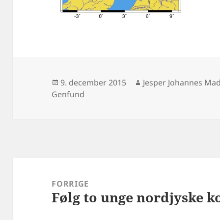
Udgivet
Forfatter
9. december 2015
Jesper Johannes Ma
i
Genfund
Indlægsnavigation
FORRIGE
Følg to unge nordjyske 
Forrige
indlæg: