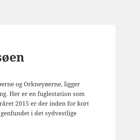
søen
erne og Orkneyøerne, ligger
lang. Her er en fuglestation som
eråret 2015 er der inden for kort
 genfundet i det sydvestlige