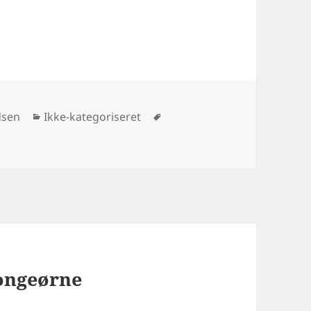
Kategorier
Tags
dsen
Ikke-kategoriseret
kongeørne