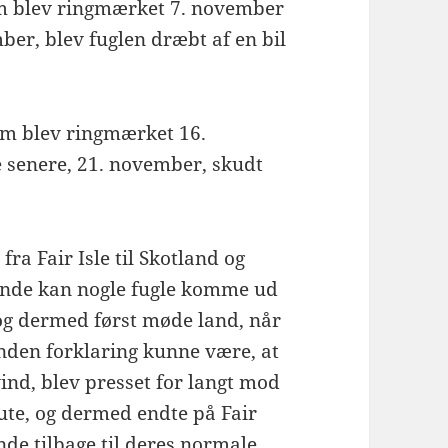
om blev ringmærket 7. november
ber, blev fuglen dræbt af en bil
om blev ringmærket 16.
 senere, 21. november, skudt
ra Fair Isle til Skotland og
inde kan nogle fugle komme ud
og dermed først møde land, når
anden forklaring kunne være, at
vind, blev presset for langt mod
rute, og dermed endte på Fair
inde tilbage til deres normale