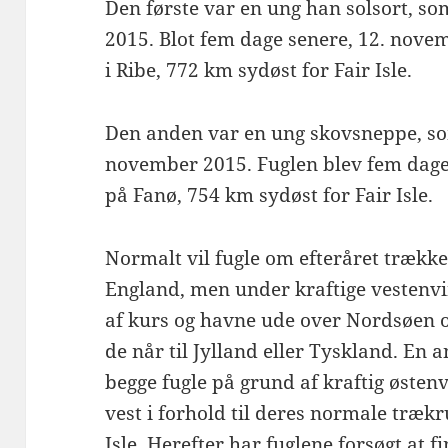
Den første var en ung han solsort, s
2015. Blot fem dage senere, 12. novem
i Ribe, 772 km sydøst for Fair Isle.
Den anden var en ung skovsneppe, s
november 2015. Fuglen blev fem dage
på Fanø, 754 km sydøst for Fair Isle.
Normalt vil fugle om efteråret trække f
England, men under kraftige vestenv
af kurs og havne ude over Nordsøen 
de når til Jylland eller Tyskland. En 
begge fugle på grund af kraftig østen
vest i forhold til deres normale træk
Isle. Herefter har fuglene forsøgt at f