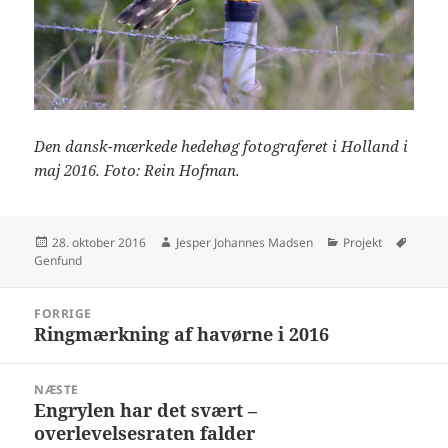
Den dansk-mærkede hedehøg fotograferet i Holland i
maj 2016. Foto: Rein Hofman.
Udgivet
Forfatter
Kategorier
Tags
28. oktober 2016
Jesper Johannes Madsen
Projekt
i
Genfund
Indlægsnavigation
FORRIGE
Ringmærkning af havørne i 2016
Forrige
indlæg:
NÆSTE
Engrylen har det svært –
Næste
overlevelsesraten falder
indlæg: