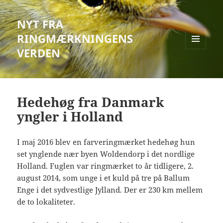
NYT FRA
RINGMÆRKNINGENS
VERDEN
MENU
OG
WIDGETS
Hedehøg fra Danmark
yngler i Holland
I maj 2016 blev en farveringmærket hedehøg hun
set ynglende nær byen Woldendorp i det nordlige
Holland. Fuglen var ringmærket to år tidligere, 2.
august 2014, som unge i et kuld på tre på Ballum
Enge i det sydvestlige Jylland. Der er 230 km mellem
de to lokaliteter.