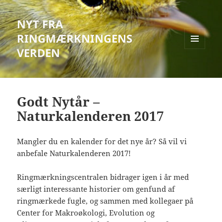
NYT FRA
RINGMÆRKNINGENS
VERDEN
MENU
OG
WIDGETS
Godt Nytår –
Naturkalenderen 2017
Mangler du en kalender for det nye år? Så vil vi
anbefale Naturkalenderen 2017!
Ringmærkningscentralen bidrager igen i år med
særligt interessante historier om genfund af
ringmærkede fugle, og sammen med kollegaer på
Center for Makroøkologi, Evolution og